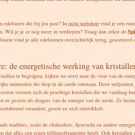
 edelsteen die bij jou past? In 
mijn webshop
 vind je een rui
Spi
n. Wil je je er nog meer in verdiepen? Vraag dan zeker de 
Daarin vind je alle edelstenen overzichtelijk terug, gesorteerd
.
re: de energetische werking van kristalle
allen te begrijpen, kijken we eerst naar de visie van de energ
lijke mineralen die diep in de aarde ontstaan. Door miljoenen 
cessen vormen zich de prachtige kristallen die we vandaag k
en ze gezien als dragers van de energie van de aarde. Ze heri
voortdurend verandert, groeit en zich ontwikkelt.
ude tradities, zoals de chakraleer, Ayurveda en andere energet
 dat alles een eigen trillingsfrequentie heeft. Ook kristallen