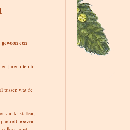
n
t gewoon een 
nen jaren diep in 
il tussen wat de 
 van kristallen, 
 betreft hoeven 
n elkaar juist 