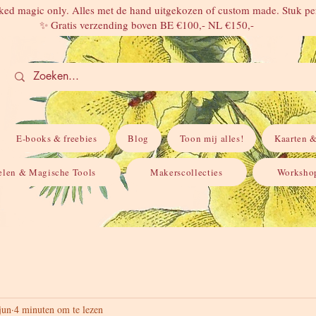
ed magic only. Alles met de hand uitgekozen of custom made. Stuk per
✨ Gratis verzending boven BE €100,- NL €150,-
E-books & freebies
Blog
Toon mij alles!
Kaarten &
elen & Magische Tools
Makerscollecties
Workshop
jun
4 minuten om te lezen