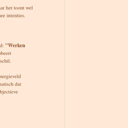
ar het toont wel 
re intenties.
"Werken 
d: 
beert 
schil.
nergieveld 
atisch dat 
bjectieve 