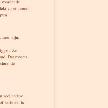
 voordat de 
dekt voortdurend 
jven.
cturen zijn.
liggen. Ze 
md. Dat rooster 
gedurende 
n veel andere 
of zeshoek, is 