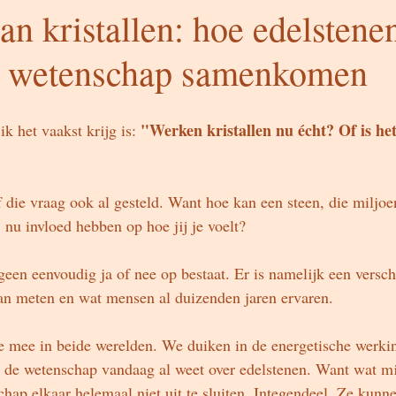
n kristallen: hoe edelstene
n wetenschap samenkomen
"Werken kristallen nu écht? Of is he
k het vaakst krijg is: 
f die vraag ook al gesteld. Want hoe kan een steen, die miljoe
 nu invloed hebben op hoe jij je voelt?
geen eenvoudig ja of nee op bestaat. Er is namelijk een versch
n meten en wat mensen al duizenden jaren ervaren.
e mee in beide werelden. We duiken in de energetische werking
 de wetenschap vandaag al weet over edelstenen. Want wat mij
schap elkaar helemaal niet uit te sluiten. Integendeel. Ze kunne