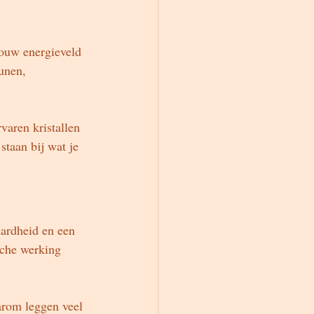
jouw energieveld 
unen, 
varen kristallen 
staan bij wat je 
hardheid en een 
sche werking 
arom leggen veel 