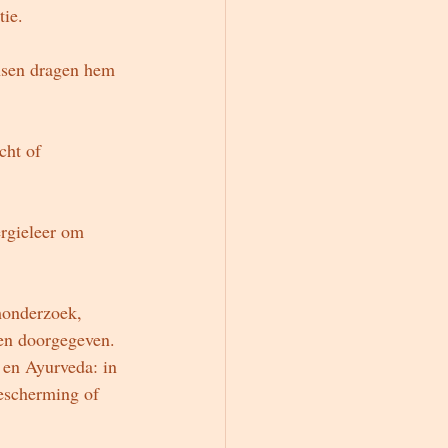
tie.
ensen dragen hem 
ht of 
ergieleer om 
monderzoek, 
den doorgegeven. 
 en Ayurveda: in 
bescherming of 