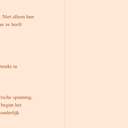
 Niet alleen hun 
r ze heeft 
ruikt in 
rische spanning. 
begint het 
zonderlijk 