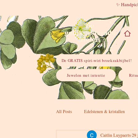
✨ Handpick
De GRATIS spiri-wiri broekzakbijbel!
Juwelen met intentie
Ritu
All Posts
Edelstenen & kristallen
Caitlin Luypaerts
29 