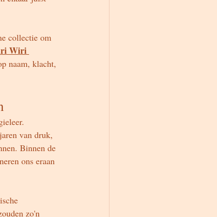
me collectie om 
ri Wiri 
 op naam, klacht, 
n
ieleer.
jaren van druk, 
ennen. Binnen de 
nneren ons eraan 
ische 
 zouden zo'n 