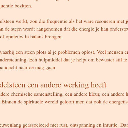
uentie bezitten.
lsteen werkt, zou die frequentie als het ware resoneren met 
an de steen wordt aangenomen dat die energie je kan onderste
 of opnieuw in balans brengen.
waarbij een steen plots al je problemen oplost. Veel mensen er
ndersteuning. Een hulpmiddel dat je helpt om bewuster stil te 
 aandacht naartoe mag gaan
elsteen een andere werking heeft
ndere chemische samenstelling, een andere kleur, een andere 
r. Binnen de spirituele wereld gelooft men dat ook de energeti
euwenlang geassocieerd met rust, ontspanning en intuïtie. Da