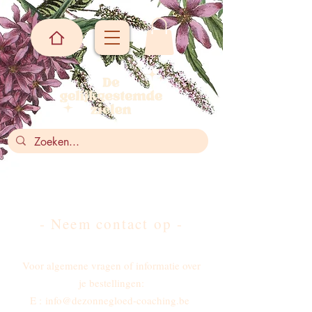
- Neem contact op -
Voor algemene vragen of informatie over
je bestellingen:
E :
info@dezonnegloed-coaching.be